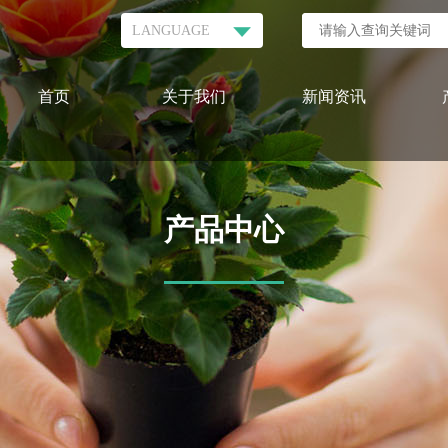
首页
关于我们
新闻资讯
产品中心