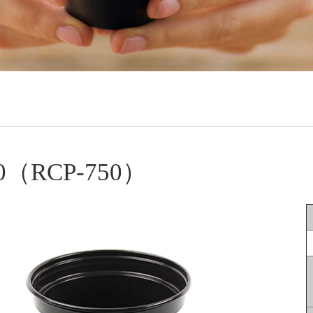
90（RCP-750）