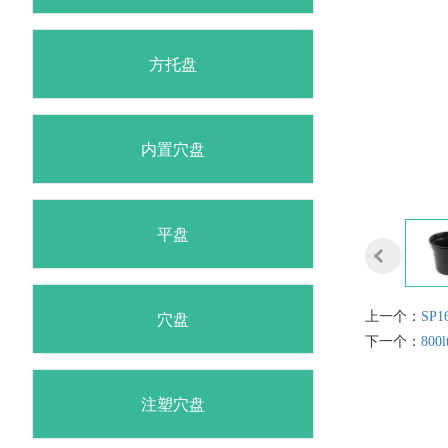
方托盘
内置穴盘
平盘
上一个：
SP1
穴盘
下一个：
800l
注塑穴盘