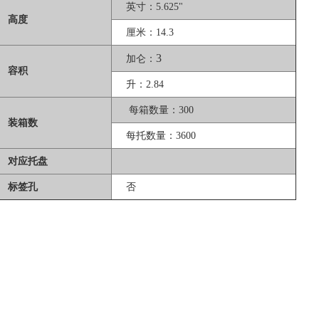
英寸：5.625"
高度
厘米：14.3
3
加仑：
容积
升：2.84
每箱数量：300
装箱数
每托数量：3600
对应托盘
标签孔
否