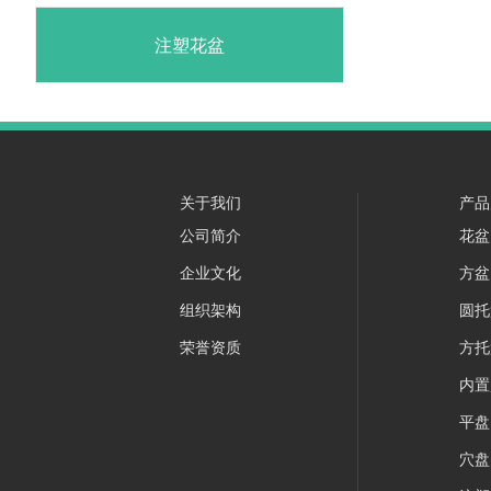
注塑花盆
关于我们
产品
公司简介
花盆
企业文化
方盆
组织架构
圆托
荣誉资质
方托
内置
平盘
穴盘