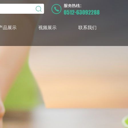
产品展示
视频展示
联系我们