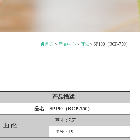
首页
>
产品中心
>
花盆
>
SP190（RCP-750）
产品描述
品名：SP190（RCP-750）
英寸：7.5"
上口径
19
厘米：